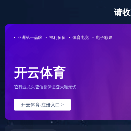
欢迎访问 法德电器有限公司官网！
登录
注册
搜索