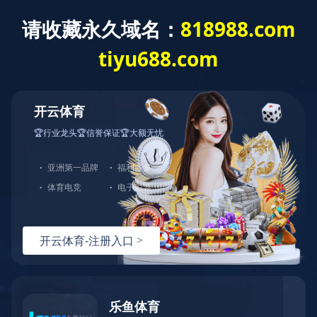
欢迎访问 法德电器有限公司官网！
登录
注册
搜索