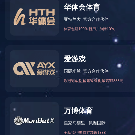
搜索
法德首页
企业概况
公司简介
企业文化
发展历程
证书荣誉
产品中心
资讯中心
华体会体育网页版-华体会（中国）