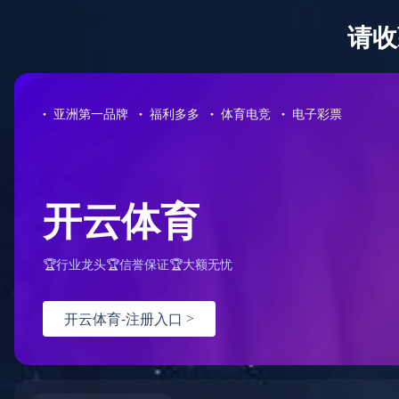
欢迎访问 法德电器有限公司官网！
登录
注册
搜索