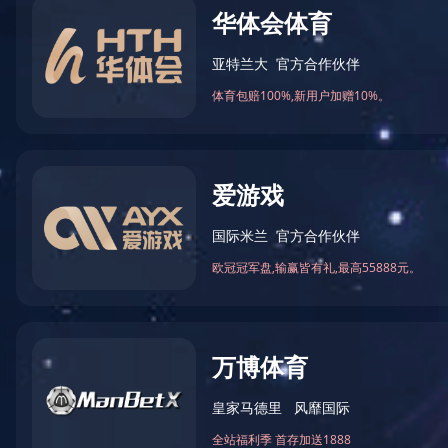
搜索
法德首页
企业概况
公司简介
企业文化
发展历程
证书荣誉
产品中心
资讯中心
华体会体育网页版-华体会（中国）