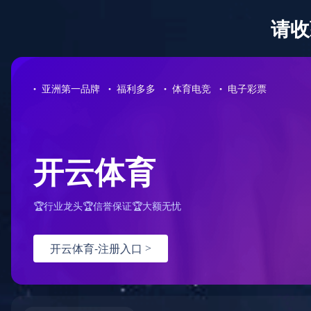
欢迎访问 法德电器有限公司官网！
登录
注册
搜索