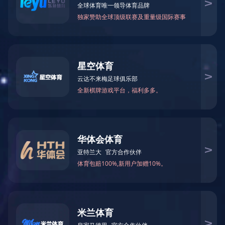
搜索
法德首页
企业概况
公司简介
企业文化
发展历程
证书荣誉
产品中心
资讯中心
华体会体育网页版-华体会（中国）