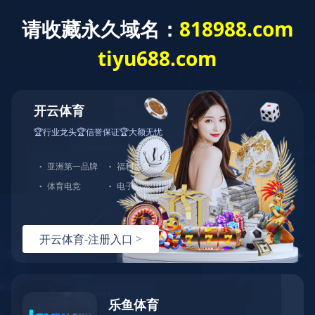
欢迎访问 法德电器有限公司官网！
登录
注册
搜索