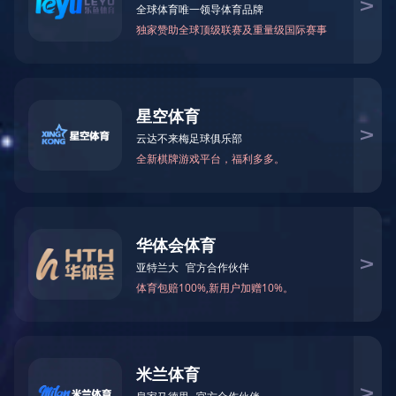
搜索
法德首页
企业概况
公司简介
企业文化
发展历程
证书荣誉
产品中心
资讯中心
华体会体育网页版-华体会（中国）