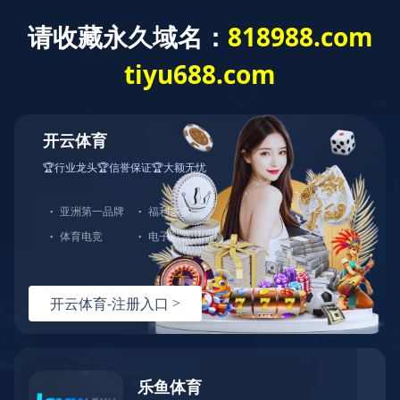
欢迎访问 法德电器有限公司官网！
登录
注册
搜索