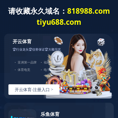
欢迎访问 法德电器有限公司官网！
登录
注册
搜索