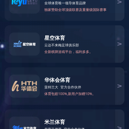
搜索
法德首页
企业概况
公司简介
企业文化
发展历程
证书荣誉
产品中心
资讯中心
华体会体育网页版-华体会（中国）