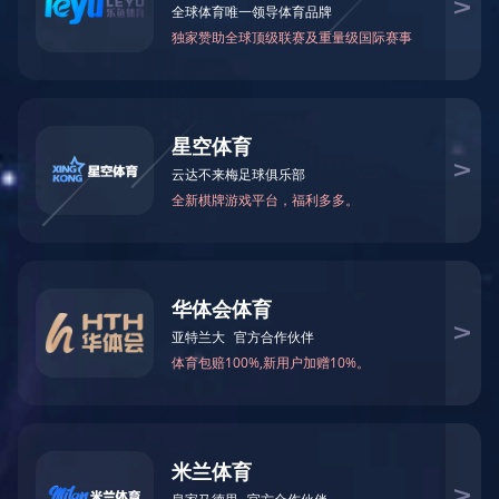
搜索
法德首页
企业概况
公司简介
企业文化
发展历程
证书荣誉
产品中心
资讯中心
华体会体育网页版-华体会（中国）