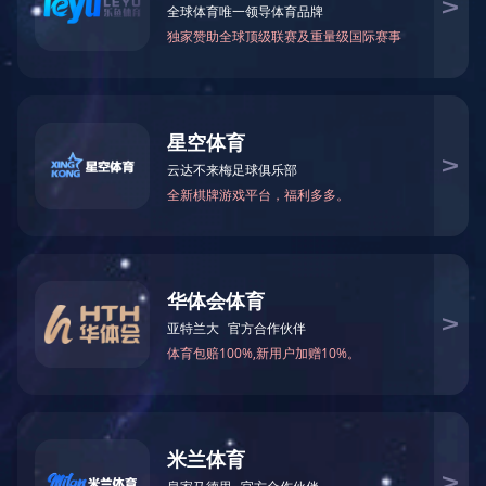
搜索
法德首页
企业概况
公司简介
企业文化
发展历程
证书荣誉
产品中心
资讯中心
华体会体育网页版-华体会（中国）