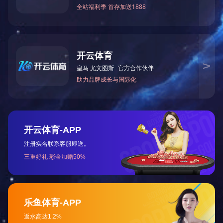
知道：放大器在深度负反馈时，如输入不变，电路参数
变化、负载变化或干扰对...
开关电源测试方法
一．耐电压
（HI.POT,ELECTRICSTRENGTH,DIELECTRICVOLTAGE
常见开关电源电气的技术指标
开关电源的技术指标有很
多，包括电气指标、机械特性、适用环境、可靠性、安
全性和生产成本等。本节重点讨论...
开关电源分类
现代开关电源有两种：一种是直流开关电
源；另一种是交流开关电源。本书要介绍的只是直流开
关电源，其功能是...
<
1
>
热门关键词： PCB控制模块、器具开关、电动工具扳机
友情链接：