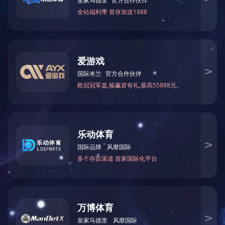
当前位置
:
法德首页
资讯中心
新闻动态
NEWS
常见问题
行业资讯
公司活动
如何开环测试响应
桥式、半桥、推挽、正激以及Buck变
换器都有一个LC滤波电路，输出功率电路对系统性能影
响最大。为了讨...
30kHz高频开关电源变压器的设计
在传统的高频变压器
设计中，由于磁心材料的限制，其工作频率较低，一般
在20kHz左右。随着电源技术的不...
开关电源的闭环设计
开关电源闭环设计从反馈基本概念