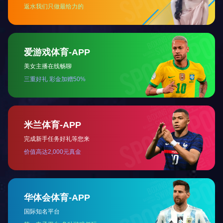
企业博客
法德首页
企业概况
产品中心
资讯中心
荣誉资质
华体会体育网页版-华体会（中国）
热销产品
电动工具、器具开关
PCB控制模块
联系方式
地址：
浙江省金华市武义县桐琴五金机械工业园纬六东路经五
路5号
手机：
13888888888
传真：
0571-88888888
电话：
0571-88888888