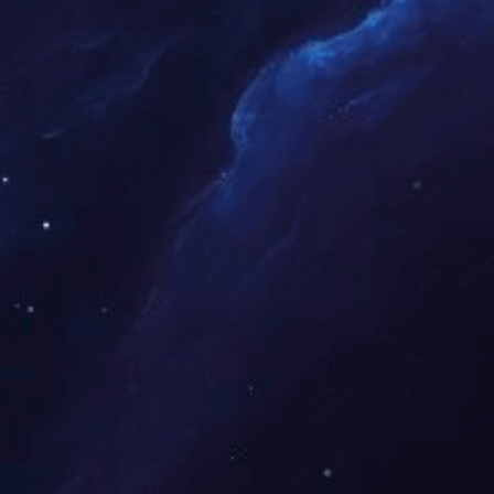
象珠一村金凤路77号 邮编：321313