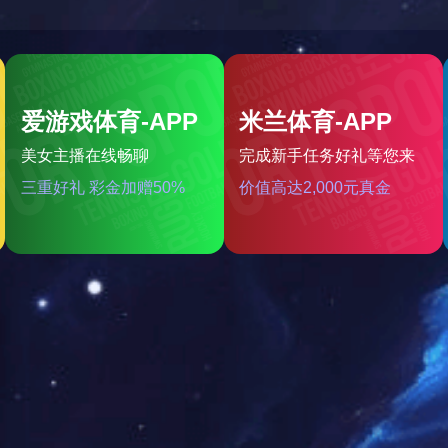
经五路5号