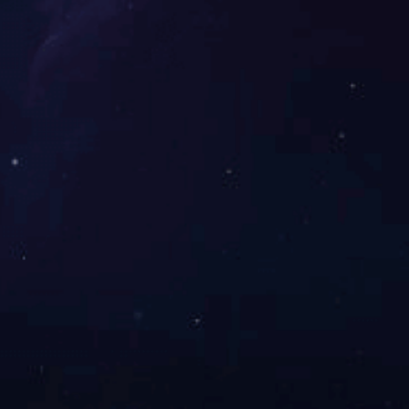
5号
5号