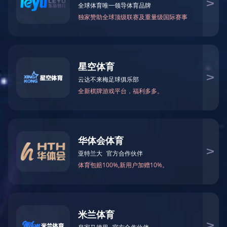
搜索
法德首页
企业概况
公司简介
企业文化
发展历程
证书荣誉
产品中心
资讯中心
华体会体育网页版-华体会（中国）