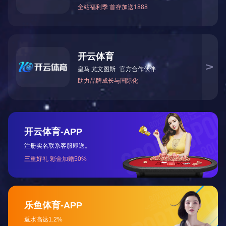
FD02系列
交流扳机开关
FD03系列
交流扳机开关
FD04系列
返回上一级
产品内容
产品说明：
技术参数 Technical parameter：
FA5-8/2MD,8(8)A 250V~5E4