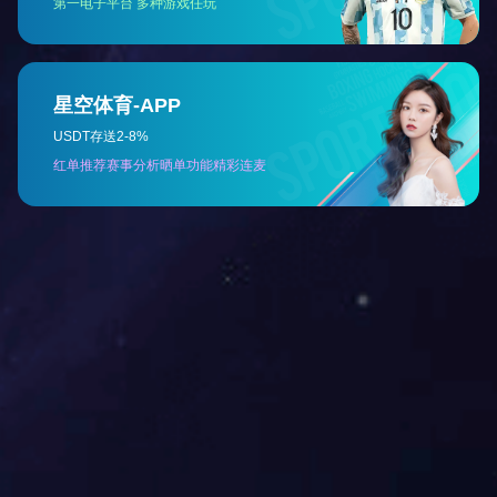
产品卖点
同类产品
Title
MORE
交流扳机开关
FD04系列
热门关键词： PCB控制模块、器具开关、电动工具扳机
友情链接：
企业博客
法德首页
企业概况
产品中心
资讯中心