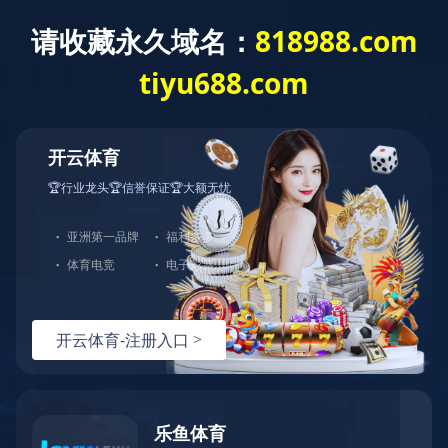
欢迎访问 法德电器有限公司官网！
登录
注册
搜索