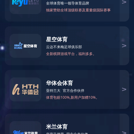
搜索
法德首页
企业概况
公司简介
企业文化
发展历程
证书荣誉
产品中心
资讯中心
华体会体育网页版-华体会（中国）