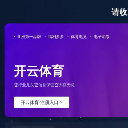
欢迎访问 法德电器有限公司官网！
登录
注册
搜索
搜索
法德首页
企业概况
公司简介
企业文化