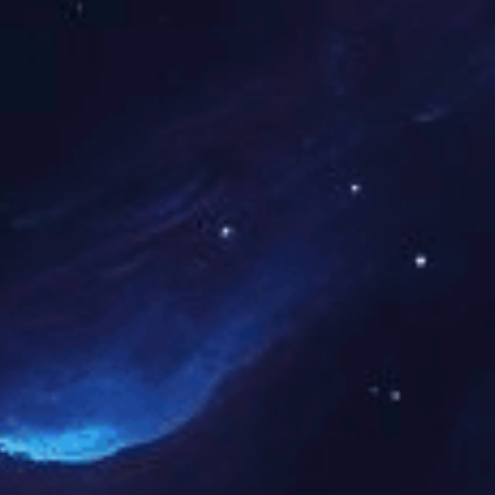
交流扳机开关
FD03系列
华体会体育网页版-华体会（中国）
电动工具、器具开关
PCB控制模块