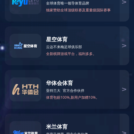
搜索
法德首页
企业概况
公司简介
企业文化
发展历程
证书荣誉
产品中心
资讯中心
华体会体育网页版-华体会（中国）