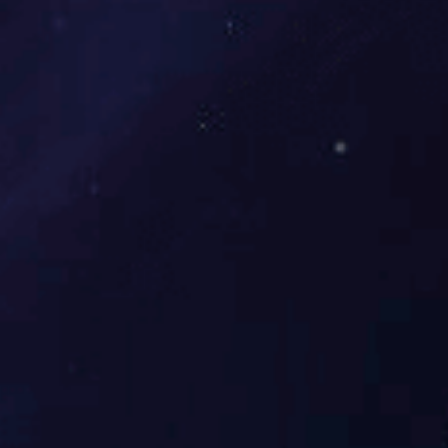
交流扳机开关
FD04系列
华体会体育网页版-华体会（中国）
电动工具、器具开关
PCB控制模块