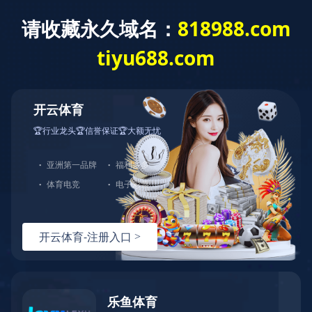
欢迎访问 法德电器有限公司官网！
登录
注册
搜索