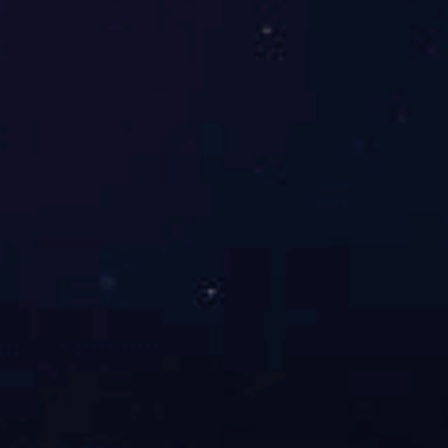
华体会体育网页版-华体会（中国）
FD01系列