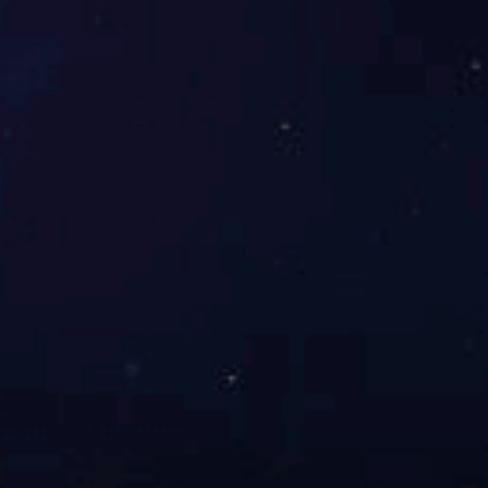
荣誉资质
华体会体育网页版-华体会（中国）
热销产品
电动工具、器具开关
PCB控制模块
联系方式
地址：
浙江省金华市武义县桐琴五金机械工业园纬六东路经五
路5号
手机：
13888888888
传真：
0571-88888888
电话：
0571-88888888
电话（工具器具开关事业部）：
0086-579-87918598
传真（工具器具开关事业部）：
0086-579-87918590
邮箱（工具器具开关事业部）：