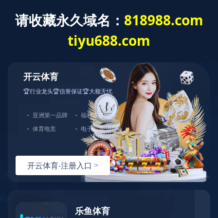
欢迎访问 法德电器有限公司官网！
登录
注册
搜索