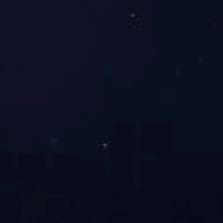
华体会体育网页版-华体会（中国）
FD01系列