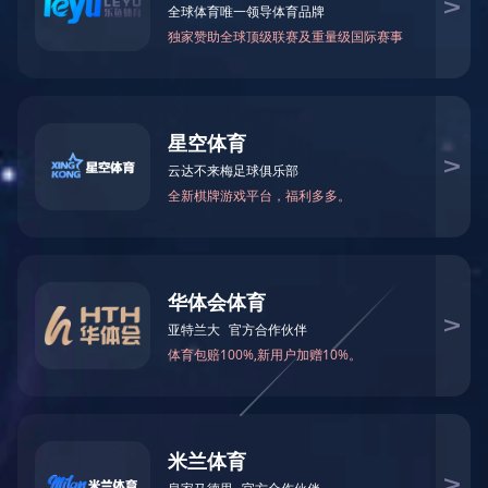
搜索
法德首页
企业概况
公司简介
企业文化
发展历程
证书荣誉
产品中心
资讯中心
华体会体育网页版-华体会（中国）