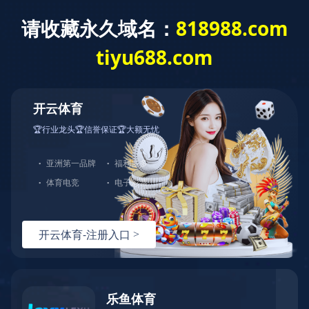
欢迎访问 法德电器有限公司官网！
登录
注册
搜索