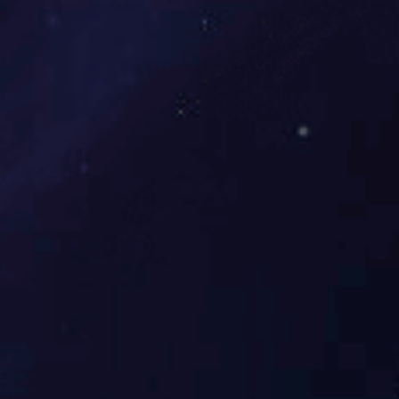
交流扳机开关
FD04系列
华体会体育网页版-华体会（中国）
电动工具、器具开关
PCB控制模块