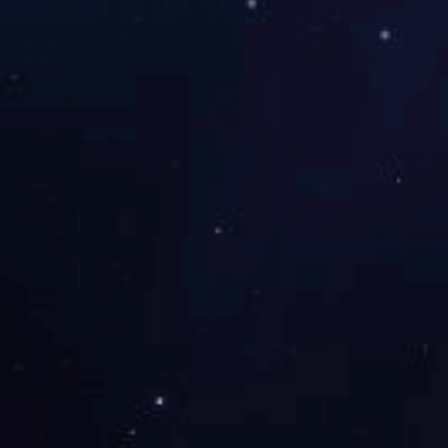
荣誉资质
华体会体育网页版-华体会（中国）
热销产品
电动工具、器具开关
PCB控制模块
联系方式
地址：
浙江省金华市武义县桐琴五金机械工业园纬六东路经五路
手机：
13888888888
传真：
0571-88888888
电话：
0571-88888888
电话（工具器具开关事业部）：
0086-579-87918598
传真（工具器具开关事业部）：
0086-579-87918590
邮箱（工具器具开关事业部）：
ymz@hotelserenidad.com