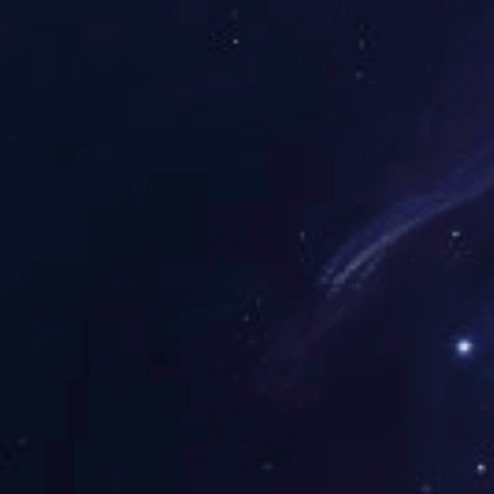
FD02系列
交流扳机开关
FD03系列
交流扳机开关
FD04系列
返回上一级
产品内容
产品说明：
技术参数 Technical parameter：
FA5-8/2MD,8(8)A 250V~5E4