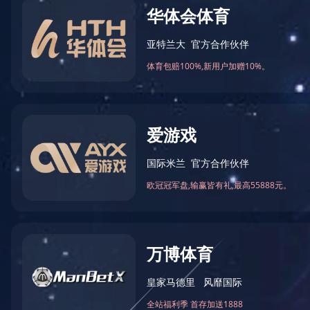
搜索
法德首页
企业概况
公司简介
企业文化
发展历程
证书荣誉
产品中心
资讯中心
华体会体育网页版-华体会（中国）