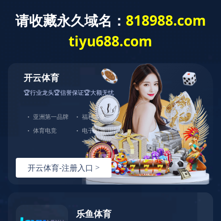
欢迎访问 法德电器有限公司官网！
登录
注册
搜索