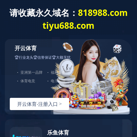
欢迎访问 法德电器有限公司官网！
登录
注册
搜索