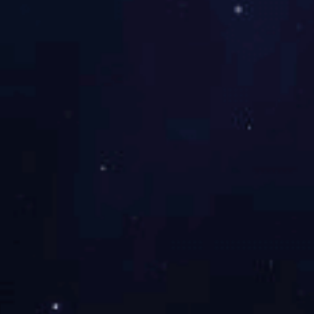
华体会体育网页版-华体会（中国）
FD01系列