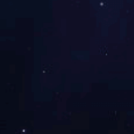
华体会体育网页版-华体会（中国）
FD01系列