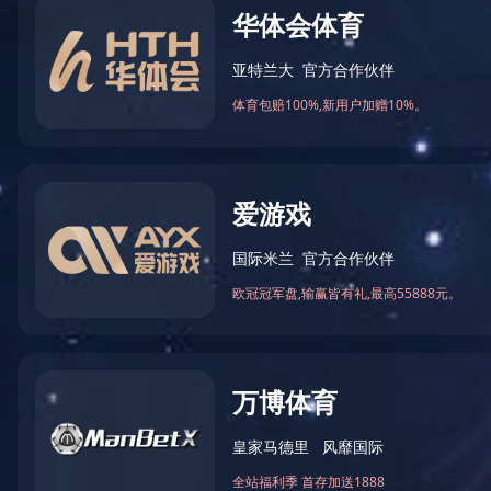
搜索
法德首页
企业概况
公司简介
企业文化
发展历程
证书荣誉
产品中心
资讯中心
华体会体育网页版-华体会（中国）