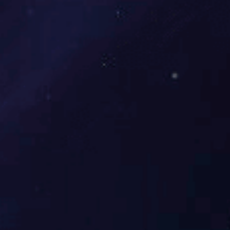
交流扳机开关
FD04系列
华体会体育网页版-华体会（中国）
电动工具、器具开关
PCB控制模块