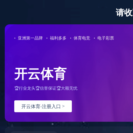
欢迎访问 法德电器有限公司官网！
登录
注册
搜索