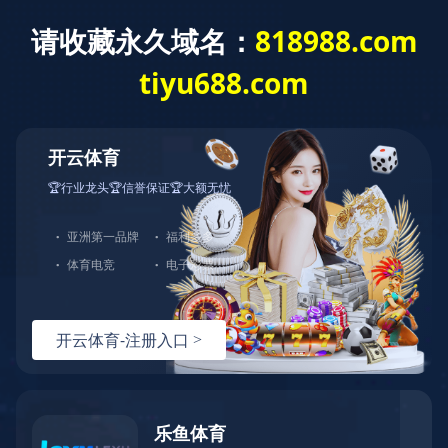
欢迎访问 法德电器有限公司官网！
登录
注册
搜索