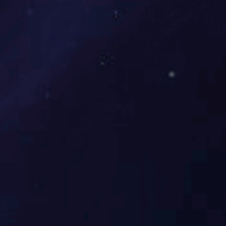
交流扳机开关
FD04系列
华体会体育网页版-华体会（中国）
电动工具、器具开关
PCB控制模块