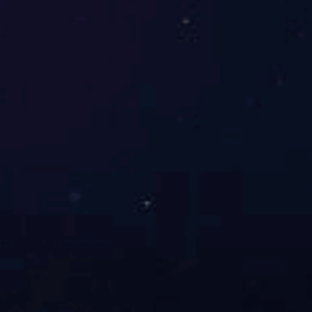
华体会体育网页版-华体会（中国）
FD01系列