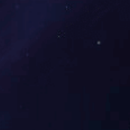
交流扳机开关
FD04系列
华体会体育网页版-华体会（中国）
电动工具、器具开关
PCB控制模块