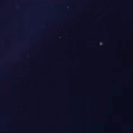
交流扳机开关
FD04系列
华体会体育网页版-华体会（中国）
电动工具、器具开关
PCB控制模块