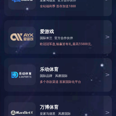
交流扳机开关
FD04系列
华体会体育网页版-华体会（中国）
电动工具、器具开关
PCB控制模块
华体会体育网页版-华体会（中国）
FD01系列
交流防尘电子无级调开关