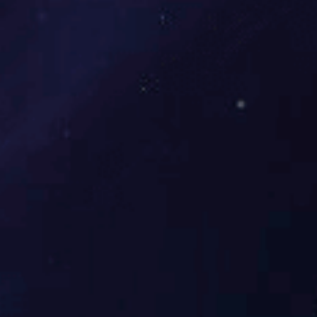
交流扳机开关
FD04系列
华体会体育网页版-华体会（中国）
电动工具、器具开关
PCB控制模块