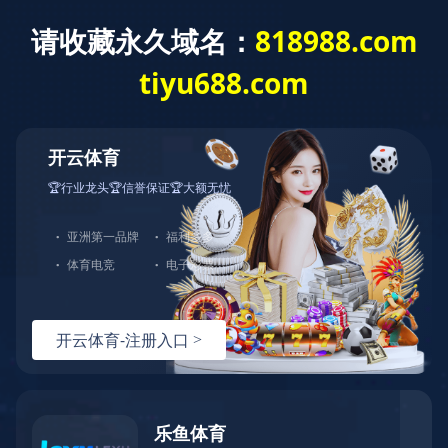
欢迎访问 法德电器有限公司官网！
登录
注册
搜索