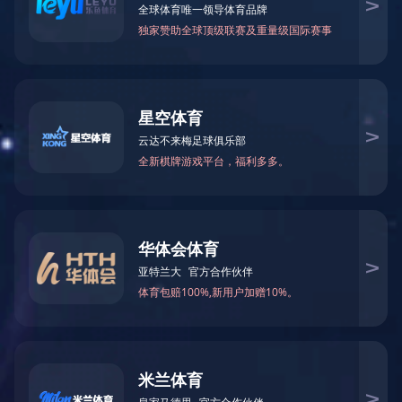
搜索
法德首页
企业概况
公司简介
企业文化
发展历程
证书荣誉
产品中心
资讯中心
华体会体育网页版-华体会（中国）