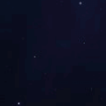
华体会体育网页版-华体会（中国）
FD01系列