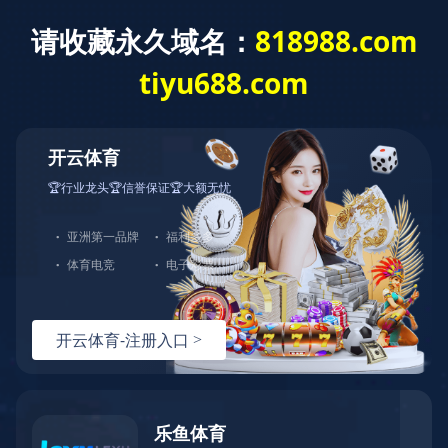
欢迎访问 法德电器有限公司官网！
登录
注册
搜索