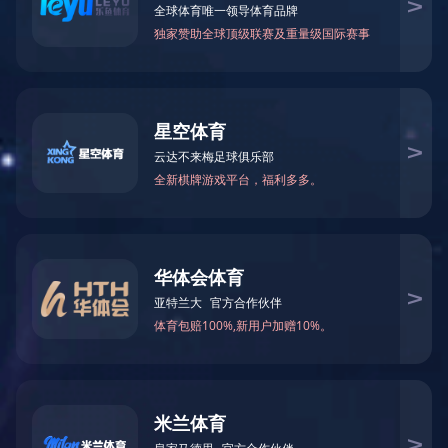
搜索
法德首页
企业概况
公司简介
企业文化
发展历程
证书荣誉
产品中心
资讯中心
华体会体育网页版-华体会（中国）