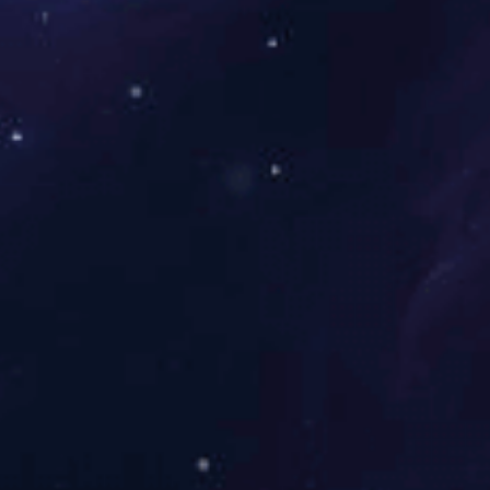
交流扳机开关
FD04系列
华体会体育网页版-华体会（中国）
电动工具、器具开关
PCB控制模块