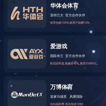
搜索
法德首页
企业概况
公司简介
企业文化
发展历程
证书荣誉
产品中心
资讯中心
华体会体育网页版-华体会（中国）