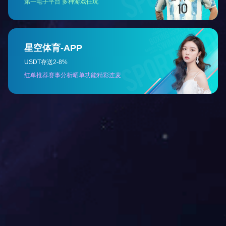
产品卖点
同类产品
Title
MORE
交流扳机开关
FD04系列
热门关键词： PCB控制模块、器具开关、电动工具扳机
友情链接：
企业博客
法德首页
企业概况
产品中心
资讯中心