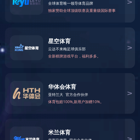
搜索
法德首页
企业概况
公司简介
企业文化
发展历程
证书荣誉
产品中心
资讯中心
华体会体育网页版-华体会（中国）