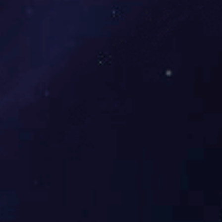
交流扳机开关
FD04系列
华体会体育网页版-华体会（中国）
电动工具、器具开关
PCB控制模块