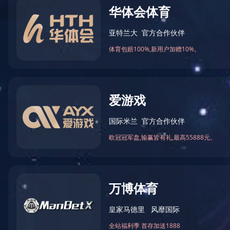
搜索
法德首页
企业概况
公司简介
企业文化
发展历程
证书荣誉
产品中心
资讯中心
华体会体育网页版-华体会（中国）