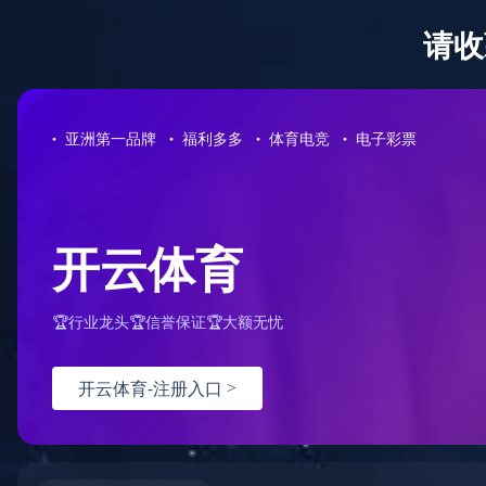
欢迎访问 法德电器有限公司官网！
登录
注册
搜索