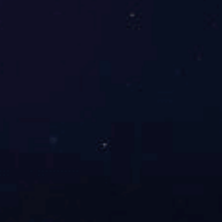
华体会体育网页版-华体会（中国）
FD01系列