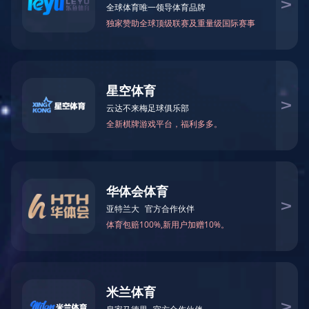
搜索
法德首页
企业概况
公司简介
企业文化
发展历程
证书荣誉
产品中心
资讯中心
华体会体育网页版-华体会（中国）