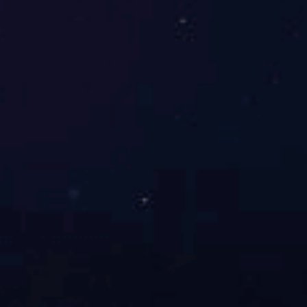
华体会体育网页版-华体会（中国）
FD01系列