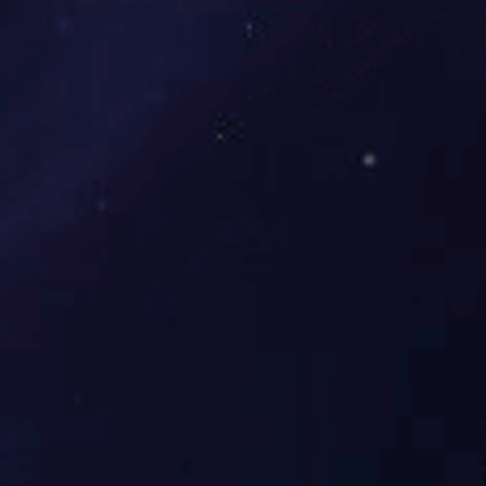
交流扳机开关
FD04系列
华体会体育网页版-华体会（中国）
电动工具、器具开关
PCB控制模块