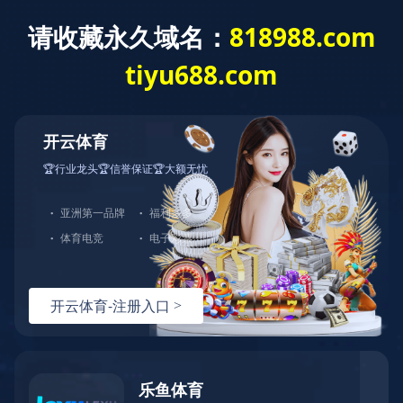
欢迎访问 法德电器有限公司官网！
登录
注册
搜索