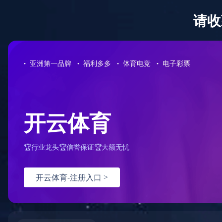
欢迎访问 法德电器有限公司官网！
登录
注册
搜索