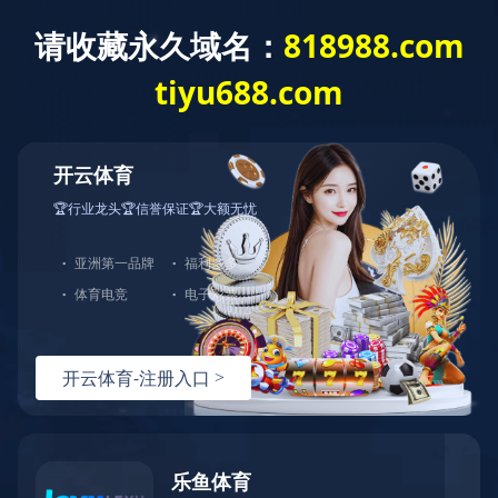
欢迎访问 法德电器有限公司官网！
登录
注册
搜索