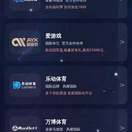
交流扳机开关
FD04系列
华体会体育网页版-华体会（中国）
电动工具、器具开关
PCB控制模块
华体会体育网页版-华体会（中国）
FD01系列
交流防尘电子无级调开关