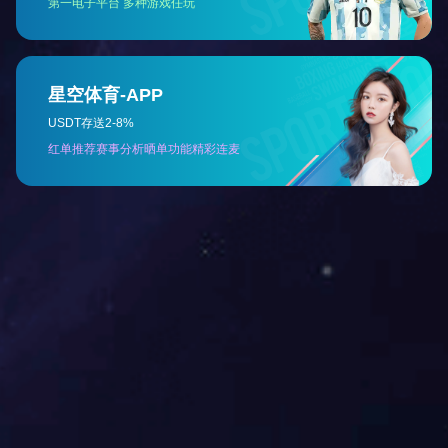
产品卖点
同类产品
Title
MORE
交流扳机开关
FD04系列
热门关键词： PCB控制模块、器具开关、电动工具扳机
友情链接：
企业博客
法德首页
企业概况
产品中心
资讯中心