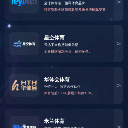
搜索
法德首页
企业概况
公司简介
企业文化
发展历程
证书荣誉
产品中心
资讯中心
华体会体育网页版-华体会（中国）