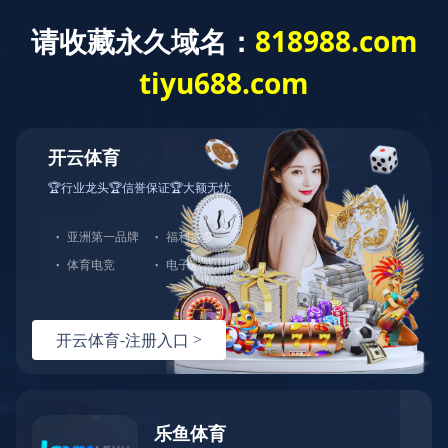
欢迎访问 法德电器有限公司官网！
登录
注册
搜索