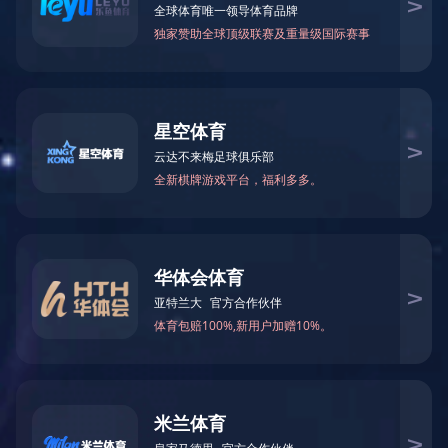
搜索
法德首页
企业概况
公司简介
企业文化
发展历程
证书荣誉
产品中心
资讯中心
华体会体育网页版-华体会（中国）