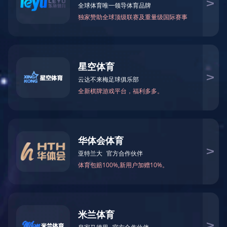
搜索
法德首页
企业概况
公司简介
企业文化
发展历程
证书荣誉
产品中心
资讯中心
华体会体育网页版-华体会（中国）