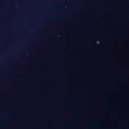
交流扳机开关
FD04系列
华体会体育网页版-华体会（中国）
电动工具、器具开关
PCB控制模块