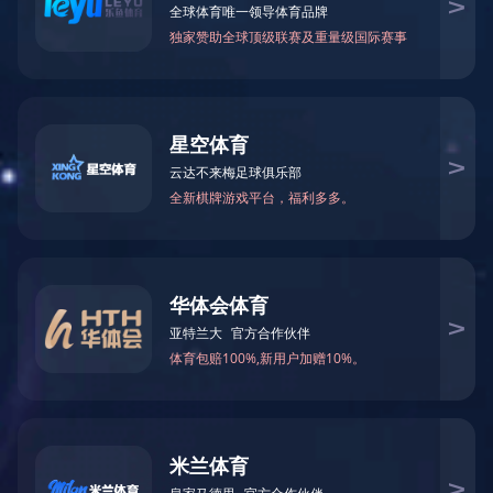
搜索
法德首页
企业概况
公司简介
企业文化
发展历程
证书荣誉
产品中心
资讯中心
华体会体育网页版-华体会（中国）