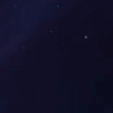
交流扳机开关
FD04系列
华体会体育网页版-华体会（中国）
电动工具、器具开关
PCB控制模块