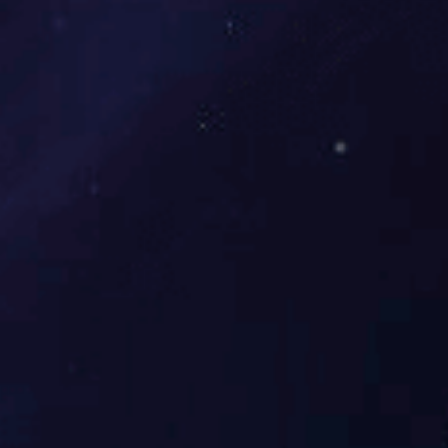
交流扳机开关
FD04系列
华体会体育网页版-华体会（中国）
电动工具、器具开关
PCB控制模块